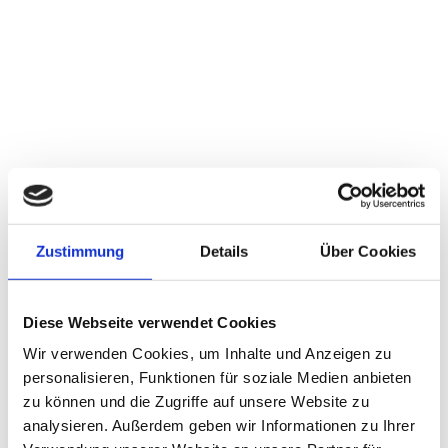
Die Mikroimmuntherapie ist ein
therapeutischer Ansatz, der, wie der
Name bereits sagt, zum Bereich der
Zustimmung
Details
Über Cookies
Immuntherapie gehört und zum Ziel hat,
das Immunsystem im Einklang mit den
natürlichen Mechanismen des Körpers
Diese Webseite verwendet Cookies
zu regulieren und auszubalancieren.
Wir verwenden Cookies, um Inhalte und Anzeigen zu
personalisieren, Funktionen für soziale Medien anbieten
zu können und die Zugriffe auf unsere Website zu
analysieren. Außerdem geben wir Informationen zu Ihrer
Charakteristisch für diese